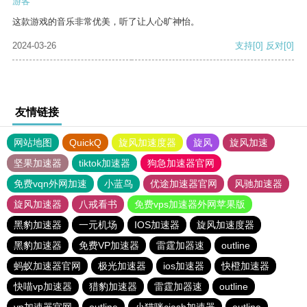
游客
这款游戏的音乐非常优美，听了让人心旷神怡。
2024-03-26
支持
[0]
反对
[0]
友情链接
网站地图
QuickQ
旋风加速度器
旋风
旋风加速
坚果加速器
tiktok加速器
狗急加速器官网
免费vqn外网加速
小蓝鸟
优途加速器官网
风驰加速器
旋风加速器
八戒看书
免费vps加速器外网苹果版
黑豹加速器
一元机场
IOS加速器
旋风加速度器
黑豹加速器
免费VP加速器
雷霆加器速
outline
蚂蚁加速器官网
极光加速器
ios加速器
快橙加速器
快喵vp加速器
猎豹加速器
雷霆加器速
outline