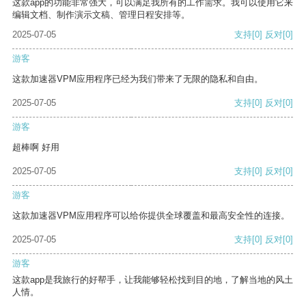
这款app的功能非常强大，可以满足我所有的工作需求。我可以使用它来
编辑文档、制作演示文稿、管理日程安排等。
2025-07-05
支持
[0]
反对
[0]
游客
这款加速器VPM应用程序已经为我们带来了无限的隐私和自由。
2025-07-05
支持
[0]
反对
[0]
游客
超棒啊 好用
2025-07-05
支持
[0]
反对
[0]
游客
这款加速器VPM应用程序可以给你提供全球覆盖和最高安全性的连接。
2025-07-05
支持
[0]
反对
[0]
游客
这款app是我旅行的好帮手，让我能够轻松找到目的地，了解当地的风土
人情。