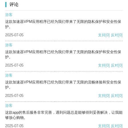
评论
游客
这款加速器VPM应用程序已经为我们带来了无限的隐私保护和安全性保
护。
2025-07-05
支持
[0]
反对
[0]
游客
这款加速器VPM应用程序已经为我们带来了无限的隐私保护和安全性保
护。
2025-07-05
支持
[0]
反对
[0]
游客
这款加速器VPM应用程序已经为我们带来了无限的流畅体验和安全性保
护。
2025-07-05
支持
[0]
反对
[0]
游客
这款app的售后服务非常完善，遇到问题总是能够得到妥善解决，让我能
够放心购物。
2025-07-05
支持
[0]
反对
[0]