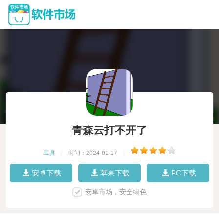
青森云打不开了
工具
|
时间：2024-01-17
|
安卓下载
苹果下载
PC下载
安卓市场，安全绿色