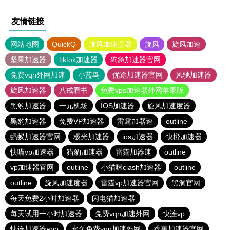
友情链接
网站地图
QuickQ
旋风加速度器
旋风
旋风加速
坚果加速器
tiktok加速器
狗急加速器官网
免费vqn外网加速
小蓝鸟
优途加速器官网
风驰加速器
旋风加速器
八戒看书
免费vps加速器外网苹果版
黑豹加速器
一元机场
IOS加速器
旋风加速度器
黑豹加速器
免费VP加速器
雷霆加器速
outline
蚂蚁加速器官网
极光加速器
ios加速器
快橙加速器
快喵vp加速器
猎豹加速器
雷霆加器速
outline
vp加速器官网
outline
小猫咪ciash加速器
outline
outline
旋风加速度器
雷霆vp加速器官网
黑洞官网
每天免费2小时加速器
闪电猫加速器
每天试用一小时加速器
免费vqn加速外网
快连vp
快连加速器app
永久免费vqn加速外网
香蕉加速器官网