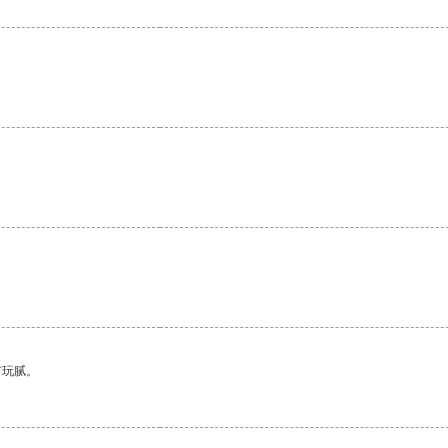
。
有玩腻。