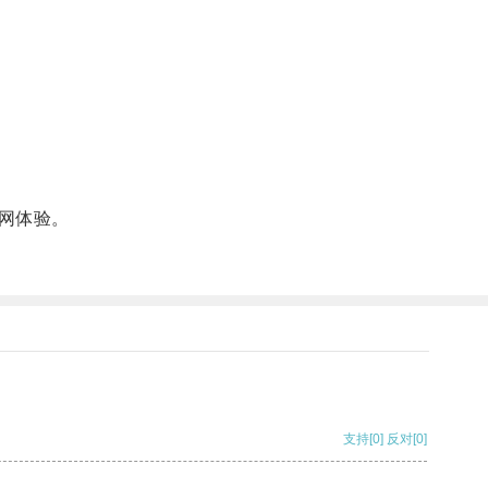
网体验。
支持
[0]
反对
[0]