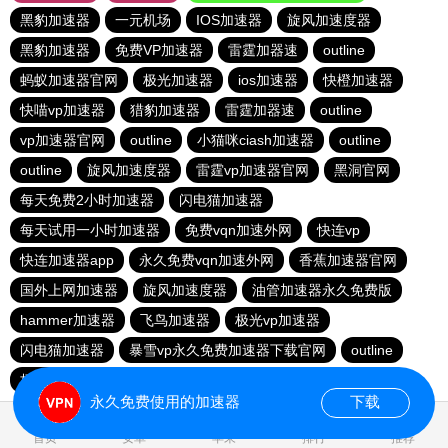
黑豹加速器
一元机场
IOS加速器
旋风加速度器
黑豹加速器
免费VP加速器
雷霆加器速
outline
蚂蚁加速器官网
极光加速器
ios加速器
快橙加速器
快喵vp加速器
猎豹加速器
雷霆加器速
outline
vp加速器官网
outline
小猫咪ciash加速器
outline
outline
旋风加速度器
雷霆vp加速器官网
黑洞官网
每天免费2小时加速器
闪电猫加速器
每天试用一小时加速器
免费vqn加速外网
快连vp
快连加速器app
永久免费vqn加速外网
香蕉加速器官网
国外上网加速器
旋风加速度器
油管加速器永久免费版
hammer加速器
飞鸟加速器
极光vp加速器
闪电猫加速器
暴雪vp永久免费加速器下载官网
outline
极光加速器
永久免费使用的加速器
下载
0.965678s
首页
安卓
苹果
排行
推荐