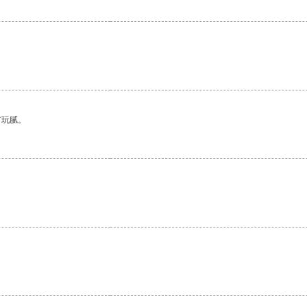
有玩腻。
。