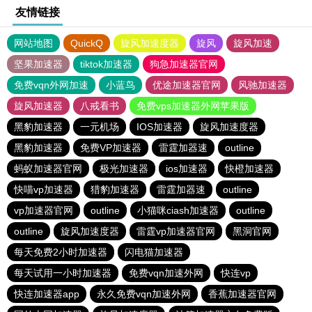
友情链接
网站地图
QuickQ
旋风加速度器
旋风
旋风加速
坚果加速器
tiktok加速器
狗急加速器官网
免费vqn外网加速
小蓝鸟
优途加速器官网
风驰加速器
旋风加速器
八戒看书
免费vps加速器外网苹果版
黑豹加速器
一元机场
IOS加速器
旋风加速度器
黑豹加速器
免费VP加速器
雷霆加器速
outline
蚂蚁加速器官网
极光加速器
ios加速器
快橙加速器
快喵vp加速器
猎豹加速器
雷霆加器速
outline
vp加速器官网
outline
小猫咪ciash加速器
outline
outline
旋风加速度器
雷霆vp加速器官网
黑洞官网
每天免费2小时加速器
闪电猫加速器
每天试用一小时加速器
免费vqn加速外网
快连vp
快连加速器app
永久免费vqn加速外网
香蕉加速器官网