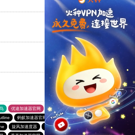
支持
[0]
反对
[0]
支持
[0]
反对
[0]
支持
[0]
反对
[0]
鸟
优途加速器官网
风驰加速器
旋风加速器
八戒看书
utline
蚂蚁加速器官网
极光加速器
ios加速器
ine
旋风加速度器
雷霆vp加速器官网
黑洞官网