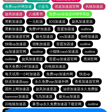
免费vqn外网加速
小蓝鸟
优途加速器官网
风驰加速器
旋风加速器
八戒看书
免费vps加速器外网苹果版
黑豹加速器
一元机场
IOS加速器
旋风加速度器
黑豹加速器
免费VP加速器
雷霆加器速
outline
蚂蚁加速器官网
极光加速器
ios加速器
快橙加速器
快喵vp加速器
猎豹加速器
雷霆加器速
outline
vp加速器官网
outline
小猫咪ciash加速器
outline
outline
旋风加速度器
雷霆vp加速器官网
黑洞官网
每天免费2小时加速器
闪电猫加速器
每天试用一小时加速器
免费vqn加速外网
快连vp
快连加速器app
永久免费vqn加速外网
香蕉加速器官网
国外上网加速器
旋风加速度器
油管加速器永久免费版
hammer加速器
飞鸟加速器
极光vp加速器
闪电猫加速器
暴雪vp永久免费加速器下载官网
outline
极光加速器