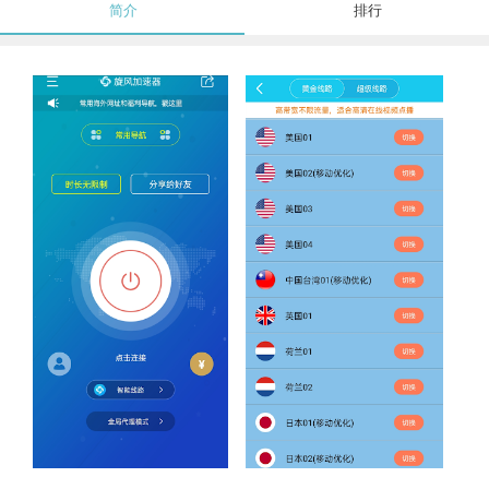
简介
排行