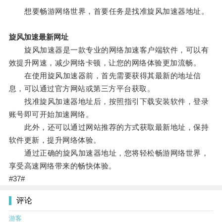
想要畅游网络世界，首要任务是找准旋风加速器地址。
旋风加速最新网址
旋风加速器是一款专业的网络加速客户端软件，可以有
效提升网速，减少网络卡顿，让您的网络体验更加流畅。
在使用旋风加速器前，首先需要获得其最新的地址信
息，可以通过官方网站或第三方平台获取。
找准旋风加速器地址后，按照指引下载安装软件，登录
账号即可开始加速网络。
此外，还可以通过网站推荐的方式获取最新地址，保持
软件更新，提升网络体验。
通过正确的旋风加速器地址，您将轻松畅游网络世界，
享受高速网络带来的畅快体验。
#37#
评论
游客