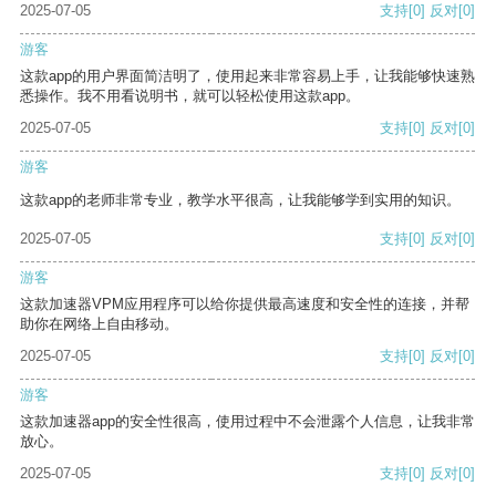
2025-07-05
支持
[0]
反对
[0]
游客
这款app的用户界面简洁明了，使用起来非常容易上手，让我能够快速熟
悉操作。我不用看说明书，就可以轻松使用这款app。
2025-07-05
支持
[0]
反对
[0]
游客
这款app的老师非常专业，教学水平很高，让我能够学到实用的知识。
2025-07-05
支持
[0]
反对
[0]
游客
这款加速器VPM应用程序可以给你提供最高速度和安全性的连接，并帮
助你在网络上自由移动。
2025-07-05
支持
[0]
反对
[0]
游客
这款加速器app的安全性很高，使用过程中不会泄露个人信息，让我非常
放心。
2025-07-05
支持
[0]
反对
[0]