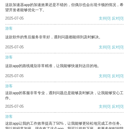
这款加速器app的加速效果还是不错的，但偶尔也会出现卡顿的情况，希
望开发者能够优化一下。
2025-07-05
支持
[0]
反对
[0]
游客
这款软件的售后服务非常好，遇到问题都能得到及时解决。
2025-07-05
支持
[0]
反对
[0]
游客
这款app的路线规划非常精准，让我能够快速到达目的地。
2025-07-05
支持
[0]
反对
[0]
游客
这款app的客服非常专业，遇到问题总是能够及时解决，让我能够安心工
作。
2025-07-05
支持
[0]
反对
[0]
游客
这款app让我的工作效率提高了50%，让我能够更轻松地完成工作任务。
我以前经常加班，现在有了这个app，我可以提前下班，有更多的时间陪