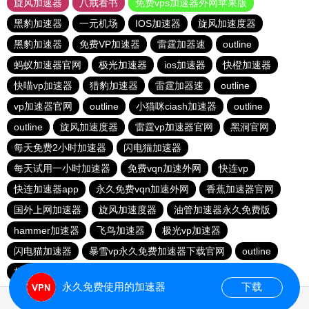
旋风加速器
八戒看书
免费vps加速器外网苹果版
黑豹加速器
一元机场
IOS加速器
旋风加速度器
黑豹加速器
免费VP加速器
雷霆加器速
outline
蚂蚁加速器官网
极光加速器
ios加速器
快橙加速器
快喵vp加速器
猎豹加速器
雷霆加器速
outline
vp加速器官网
outline
小猫咪ciash加速器
outline
outline
旋风加速度器
雷霆vp加速器官网
黑洞官网
每天免费2小时加速器
闪电猫加速器
每天试用一小时加速器
免费vqn加速外网
快连vp
快连加速器app
永久免费vqn加速外网
香蕉加速器官网
国外上网加速器
旋风加速度器
油管加速器永久免费版
hammer加速器
飞鸟加速器
极光vp加速器
闪电猫加速器
暴雪vp永久免费加速器下载官网
outline
极光加速器
永久免费使用的加速器
下载